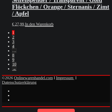
Flöckchen / Orange / Sternanis / Zimt
/ Apfel
€
27,99
In den Warenkorb
1
2
3
4
…
8
9
10
→
©2026
Onlinewarenhandel.com
I
Impressum
I
Datenschutzerklärung