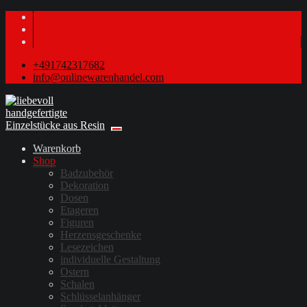
+491742317682
info@onlinewarenhandel.com
Warenkorb
Shop
Badzubehör
Dekoration
Dosen
Etageren
Figuren
Herzensgeschenke
Lesezeichen
individuelle Gestaltung
Ostern
Schalen
Schlüsselanhänger