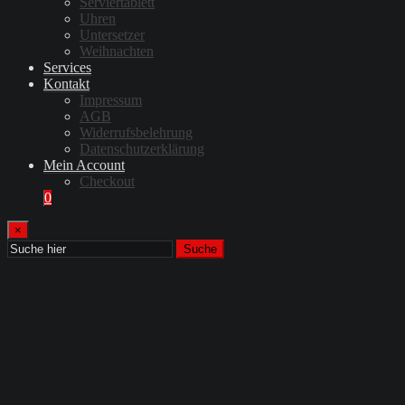
Serviertablett
Uhren
Untersetzer
Weihnachten
Services
Kontakt
Impressum
AGB
Widerrufsbelehrung
Datenschutzerklärung
Mein Account
Checkout
0
×
Suche