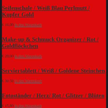
Seifenschale / Weiß Blau Perlmutt /
Kupfer Gold
€
16,00
In den Warenkorb
Make-up & Schmuck Organizer / Rot /
Goldflöckchen
€
29,00
In den Warenkorb
Serviertablett / Weiß / Goldene Steinchen
€
30,50
In den Warenkorb
Fotoständer / Herz/ Rot / Glitzer / Blüten
€
15,80
In den Warenkorb