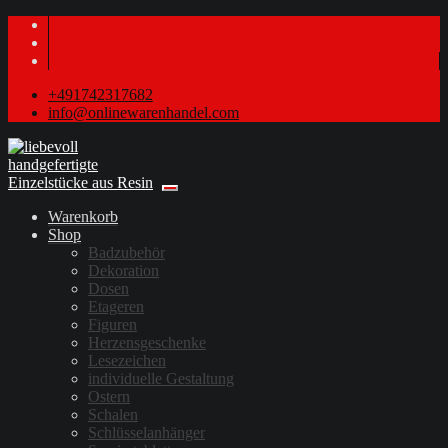
+491742317682
info@onlinewarenhandel.com
Warenkorb
Shop
Badzubehör
Dekoration
Dosen
Etageren
Figuren
Herzensgeschenke
Lesezeichen
individuelle Gestaltung
Ostern
Schalen
Schlüsselanhänger