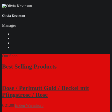
Olivia Kevinson
Manager
Our Shop
Best Selling Products
Dose / Perlmutt Gold / Deckel mit
Pfingstrose / Rose
€
21,00
In den Warenkorb