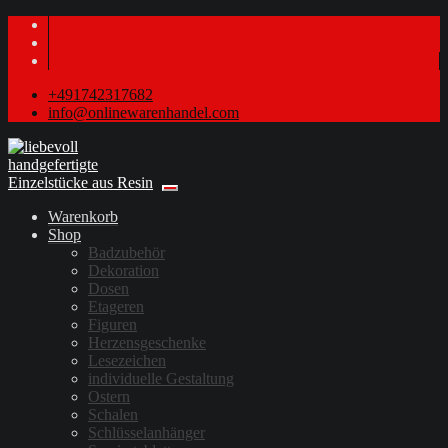
+491742317682
info@onlinewarenhandel.com
Warenkorb
Shop
Badzubehör
Dekoration
Dosen
Etageren
Figuren
Herzensgeschenke
Lesezeichen
individuelle Gestaltung
Ostern
Schalen
Schlüsselanhänger