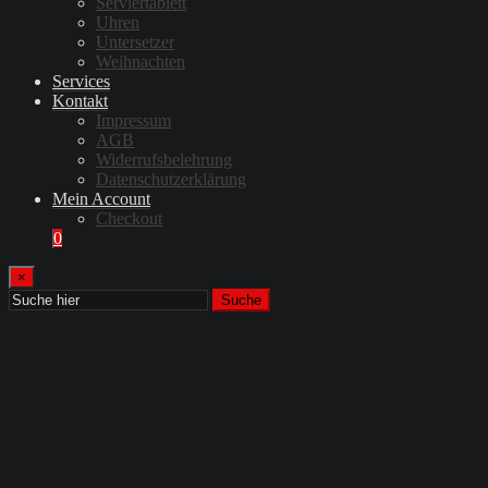
Serviertablett
Uhren
Untersetzer
Weihnachten
Services
Kontakt
Impressum
AGB
Widerrufsbelehrung
Datenschutzerklärung
Mein Account
Checkout
0
×
Suche