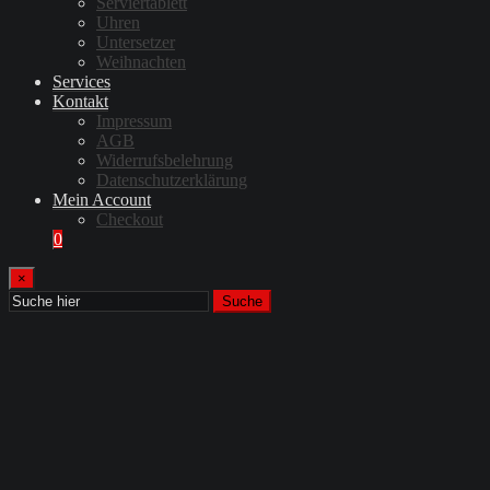
Serviertablett
Uhren
Untersetzer
Weihnachten
Services
Kontakt
Impressum
AGB
Widerrufsbelehrung
Datenschutzerklärung
Mein Account
Checkout
0
×
Suche