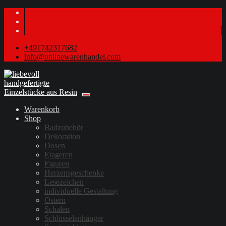
+491742317682
info@onlinewarenhandel.com
Warenkorb
Shop
Badzubehör
Dekoration
Dosen
Etageren
Figuren
Herzensgeschenke
Lesezeichen
individuelle Gestaltung
Ostern
Schalen
Schlüsselanhänger