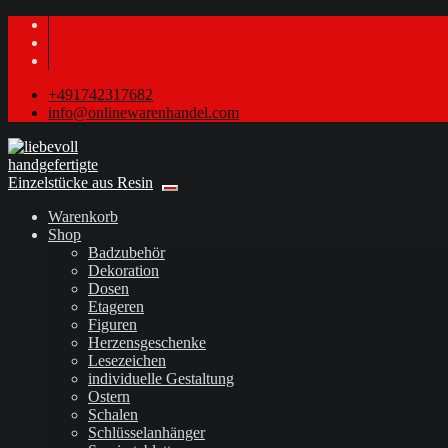
+491742317682
info@onlinewarenhandel.com
Warenkorb
Shop
Badzubehör
Dekoration
Dosen
Etageren
Figuren
Herzensgeschenke
Lesezeichen
individuelle Gestaltung
Ostern
Schalen
Schlüsselanhänger