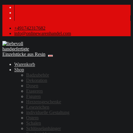
+491742317682
info@onlinewarenhandel.com
Warenkorb
Shop
Badzubehör
Dekoration
Dosen
Etageren
Figuren
Herzensgeschenke
Lesezeichen
individuelle Gestaltung
Ostern
Schalen
Schlüsselanhänger