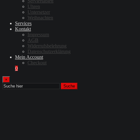
Serviertablett
Uhren
Untersetzer
Weihnachten
Services
Kontakt
Impressum
AGB
Widerrufsbelehrung
Datenschutzerklärung
Mein Account
Checkout
0
×
Suche