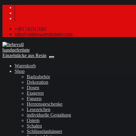
+491742317682
info@onlinewarenhandel.com
Warenkorb
Shop
Badzubehör
Dekoration
Dosen
Etageren
Figuren
Herzensgeschenke
Lesezeichen
individuelle Gestaltung
Ostern
Schalen
Schlüsselanhänger