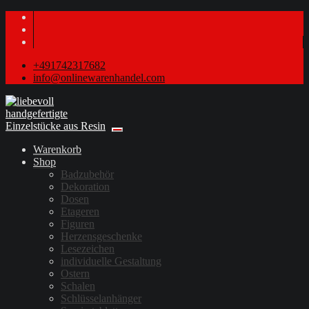
+491742317682
info@onlinewarenhandel.com
Warenkorb
Shop
Badzubehör
Dekoration
Dosen
Etageren
Figuren
Herzensgeschenke
Lesezeichen
individuelle Gestaltung
Ostern
Schalen
Schlüsselanhänger