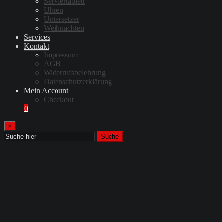
Serviertablett
Uhren
Untersetzer
Weihnachten
Services
Kontakt
Impressum
AGB
Widerrufsbelehrung
Datenschutzerklärung
Mein Account
Checkout
0
×
Suche