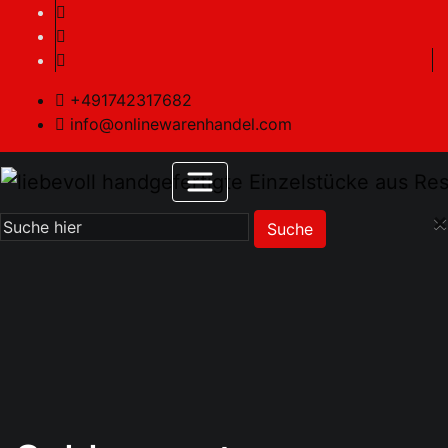
+491742317682
info@onlinewarenhandel.com
×
Suche