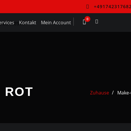
+49174231768
0
ervices
Kontakt
Mein Account
:
ROT
Zuhause
Make-