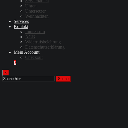
Serviertablett
Uhren
Untersetzer
Weihnachten
Services
Kontakt
Impressum
AGB
Widerrufsbelehrung
Datenschutzerklärung
Mein Account
Checkout
0
×
Suche