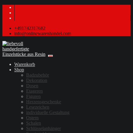
+491742317682
info@onlinewarenhandel.com
Warenkorb
Shop
Badzubehör
Dekoration
Dosen
Etageren
Figuren
Herzensgeschenke
Lesezeichen
individuelle Gestaltung
Ostern
Schalen
Schlüsselanhänger