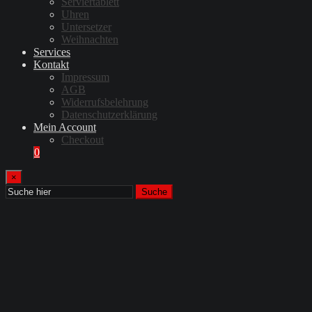
Serviertablett
Uhren
Untersetzer
Weihnachten
Services
Kontakt
Impressum
AGB
Widerrufsbelehrung
Datenschutzerklärung
Mein Account
Checkout
0
×
Suche