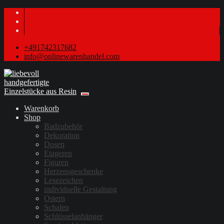
+491742317682
info@onlinewarenhandel.com
Warenkorb
Shop
Badzubehör
Dekoration
Dosen
Etageren
Figuren
Herzensgeschenke
Lesezeichen
individuelle Gestaltung
Ostern
Schalen
Schlüsselanhänger