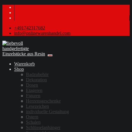
+491742317682
info@onlinewarenhandel.com
Warenkorb
Shop
Badzubehör
Dekoration
Dosen
Etageren
Figuren
Herzensgeschenke
Lesezeichen
individuelle Gestaltung
Ostern
Schalen
Schlüsselanhänger