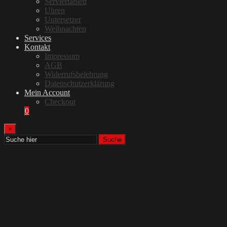
Serviertablett
Uhren
Untersetzer
Weihnachten
Services
Kontakt
Impressum
AGB
Widerrufsbelehrung
Datenschutzerklärung
Mein Account
Checkout
0
×
Suche