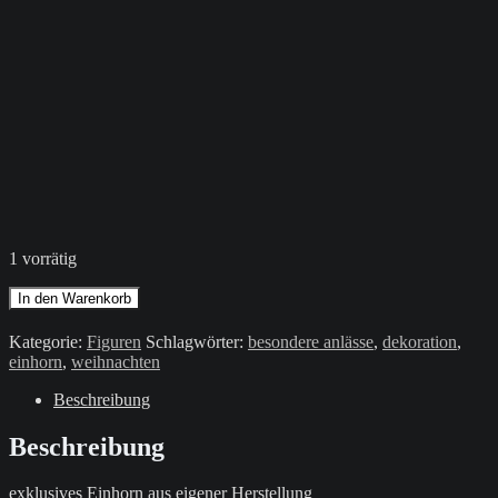
1 vorrätig
Einhorn
In den Warenkorb
/
Bunt
Kategorie:
Figuren
Schlagwörter:
besondere anlässe
,
dekoration
,
Menge
einhorn
,
weihnachten
Beschreibung
Beschreibung
exklusives Einhorn aus eigener Herstellung