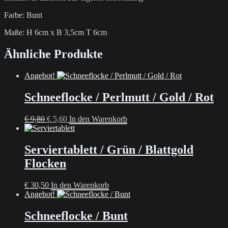
Farbe: Bunt
Maße: H 6cm x B 3,5cm T 6cm
Ähnliche Produkte
Angebot!
Schneeflocke / Perlmutt / Gold / Rot
Ursprünglicher
Aktueller
€
9,80
€
5,60
In den Warenkorb
Preis
Preis
war:
ist:
€ 9,80
€ 5,60.
Serviertablett / Grün / Blattgold
Flocken
€
30,50
In den Warenkorb
Angebot!
Schneeflocke / Bunt