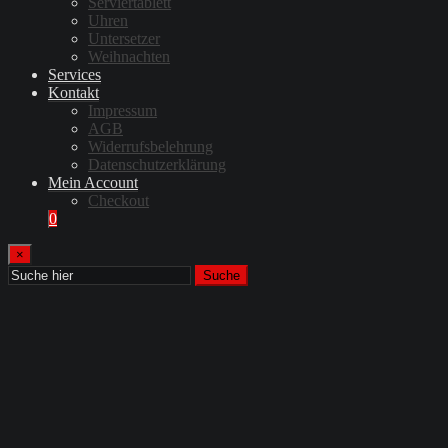
Serviertablett
Uhren
Untersetzer
Weihnachten
Services
Kontakt
Impressum
AGB
Widerrufsbelehrung
Datenschutzerklärung
Mein Account
Checkout
0
×
Suche