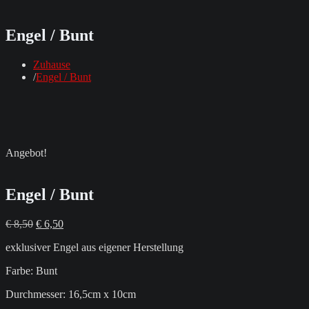
Engel / Bunt
Zuhause
Engel / Bunt
Angebot!
Engel / Bunt
Ursprünglicher
Aktueller
€
8,50
€
6,50
Preis
Preis
exklusiver Engel aus eigener Herstellung
war:
ist:
€ 8,50
€ 6,50.
Farbe: Bunt
Durchmesser: 16,5cm x 10cm