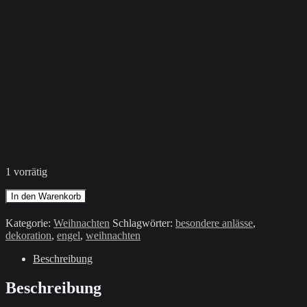
1 vorrätig
Engel
In den Warenkorb
/
Bunt
Kategorie:
Weihnachten
Schlagwörter:
besondere anlässe
,
Menge
dekoration
,
engel
,
weihnachten
Beschreibung
Beschreibung