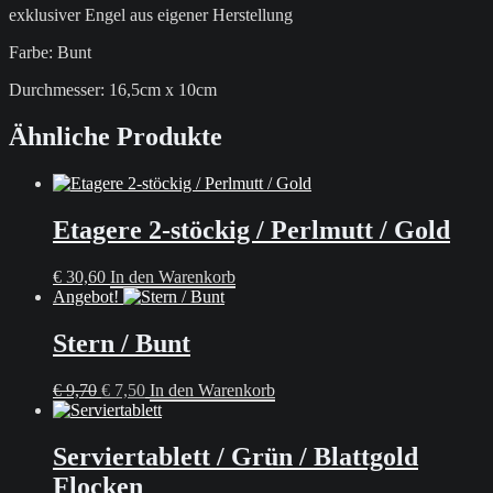
exklusiver Engel aus eigener Herstellung
Farbe: Bunt
Durchmesser: 16,5cm x 10cm
Ähnliche Produkte
Etagere 2-stöckig / Perlmutt / Gold
€
30,60
In den Warenkorb
Angebot!
Stern / Bunt
Ursprünglicher
Aktueller
€
9,70
€
7,50
In den Warenkorb
Preis
Preis
war:
ist:
€ 9,70
€ 7,50.
Serviertablett / Grün / Blattgold
Flocken