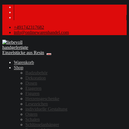
+491742317682
info@onlinewarenhandel.com
Warenkorb
Shop
Badzubehör
Dekoration
Dosen
Etageren
Figuren
Herzensgeschenke
Lesezeichen
individuelle Gestaltung
Ostern
Schalen
Schlüsselanhänger