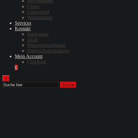
Serviertablett
Uhren
Untersetzer
Weihnachten
Services
Kontakt
Impressum
AGB
Widerrufsbelehrung
Datenschutzerklärung
Mein Account
Checkout
0
×
Suche