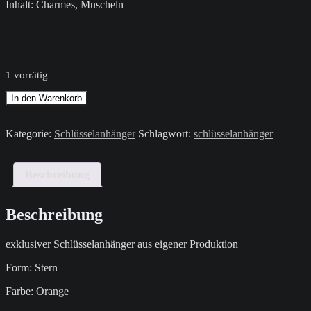
Inhalt: Charmes, Muscheln
1 vorrätig
Schlüsselanhänger
In den Warenkorb
/
Orange
/
Kategorie:
Schlüsselanhänger
Schlagwort:
schlüsselanhänger
Stern
Menge
Beschreibung
Beschreibung
exklusiver Schlüsselanhänger aus eigener Produktion
Form: Stern
Farbe: Orange