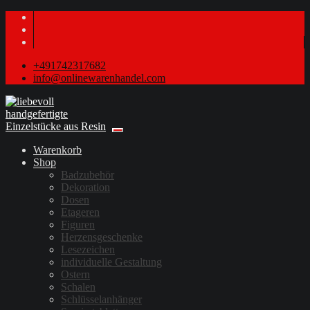
+491742317682
info@onlinewarenhandel.com
Warenkorb
Shop
Badzubehör
Dekoration
Dosen
Etageren
Figuren
Herzensgeschenke
Lesezeichen
individuelle Gestaltung
Ostern
Schalen
Schlüsselanhänger