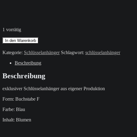
1 vorrätig
Schlüsselanhänger
In den Warenkorb
/
Blau
Kategorie:
Schlüsselanhänger
Schlagwort:
schlüsselanhänger
/
Buchstabe
Beschreibung
F
Menge
Beschreibung
exklusiver Schlüsselanhänger aus eigener Produktion
Form: Buchstabe F
Farbe: Blau
Inhalt: Blumen