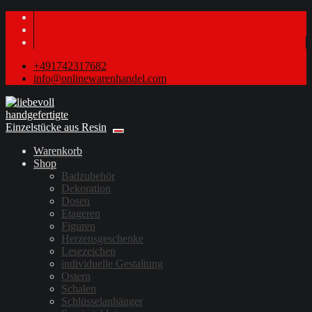
+491742317682
info@onlinewarenhandel.com
Warenkorb
Shop
Badzubehör
Dekoration
Dosen
Etageren
Figuren
Herzensgeschenke
Lesezeichen
individuelle Gestaltung
Ostern
Schalen
Schlüsselanhänger