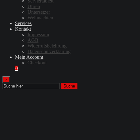
Serviertablett
Uhren
Untersetzer
Weihnachten
Services
Kontakt
Impressum
AGB
Widerrufsbelehrung
Datenschutzerklärung
Mein Account
Checkout
0
×
Suche