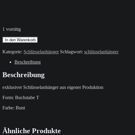
1 vorrätig
Schlüsselanhänger
In den Warenkorb
/
Bunt
Kategorie:
Schlüsselanhänger
Schlagwort:
schlüsselanhänger
/
Buchstabe
Beschreibung
T
Menge
Beschreibung
exklusiver Schlüsselanhänger aus eigener Produktion
Form: Buchstabe T
Farbe: Bunt
Ähnliche Produkte