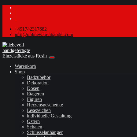
+491742317682
info@onlinewarenhandel.com
Warenkorb
Shop
Badzubehör
Dekoration
Dosen
Etageren
Figuren
Herzensgeschenke
Lesezeichen
individuelle Gestaltung
Ostern
Schalen
Schlüsselanhänger