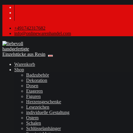
+491742317682
info@onlinewarenhandel.com
Warenkorb
Shop
Badzubehör
Dekoration
Dosen
Etageren
Figuren
Herzensgeschenke
Lesezeichen
individuelle Gestaltung
Ostern
Schalen
Schlüsselanhänger