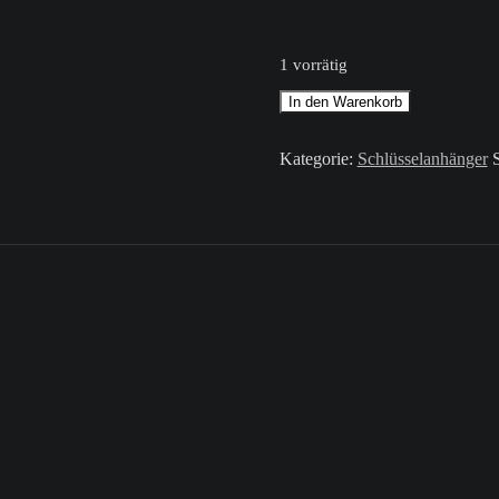
1 vorrätig
Schlüsselanhänger
In den Warenkorb
/
Bunt
/
Kategorie:
Schlüsselanhänger
Buchstabe
P
Menge