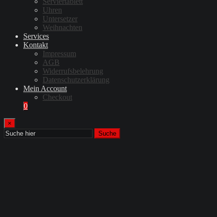
Serviertablett
Uhren
Untersetzer
Weihnachten
Services
Kontakt
Impressum
AGB
Widerrufsbelehrung
Datenschutzerklärung
Mein Account
Checkout
0
×
Suche