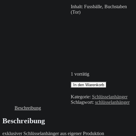
Inhalt: Fussbälle, Buchstaben
(Tor)
1 vorrätig
Schlüsselanhänger
In den Warenkorb
/
Grün
Kategorie:
Schlüsselanhänger
/
Schlagwort:
schlüsselanhänger
Buchstabe
Beschreibung
L
Menge
Beschreibung
exklusiver Schlüsselanhänger aus eigener Produktion