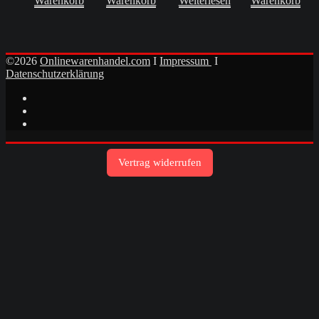
Warenkorb
Warenkorb
Weiterlesen
Warenkorb
©2026
Onlinewarenhandel.com
I
Impressum
I
Datenschutzerklärung
Vertrag widerrufen