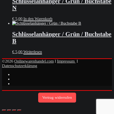
Schlüsselanhänger / Grün / Buchstabe
N
€
5,00
In den Warenkorb
Schlüsselanhänger / Grün / Buchstabe
B
€
5,00
Weiterlesen
©2026
Onlinewarenhandel.com
I
Impressum
I
Datenschutzerklärung
Vertrag widerrufen