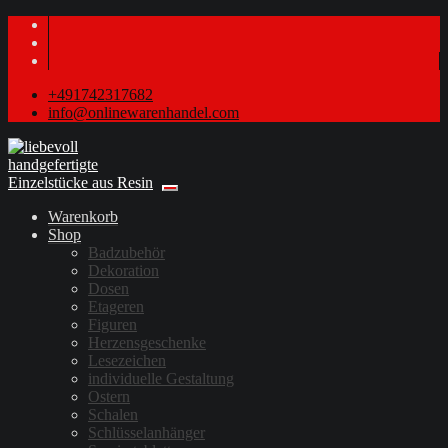
+491742317682
info@onlinewarenhandel.com
Warenkorb
Shop
Badzubehör
Dekoration
Dosen
Etageren
Figuren
Herzensgeschenke
Lesezeichen
individuelle Gestaltung
Ostern
Schalen
Schlüsselanhänger