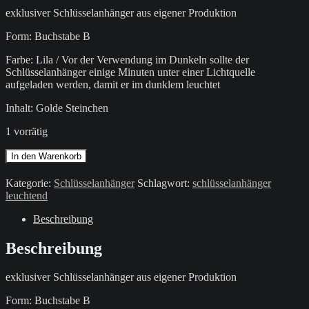
exklusiver Schlüsselanhänger aus eigener Produktion
Form: Buchstabe B
Farbe: Lila / Vor der Verwendung im Dunkeln sollte der
Schlüsselanhänger einige Minuten unter einer Lichtquelle
aufgeladen werden, damit er im dunklem leuchtet
Inhalt: Golde Steinchen
1 vorrätig
Schlüsselanhänger
In den Warenkorb
/
Lila
Kategorie:
Schlüsselanhänger
Schlagwort:
schlüsselanhänger
/
leuchtend
Goldene
Steinchen
Beschreibung
/
leuchtend
Beschreibung
/
Buchstabe
exklusiver Schlüsselanhänger aus eigener Produktion
B
Menge
Form: Buchstabe B