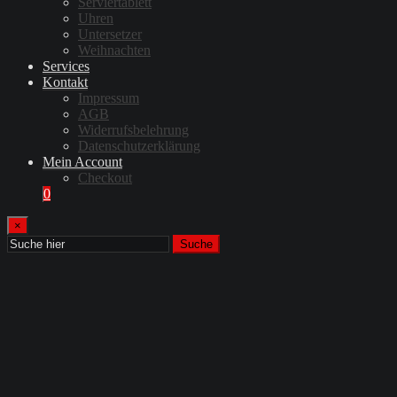
Serviertablett
Uhren
Untersetzer
Weihnachten
Services
Kontakt
Impressum
AGB
Widerrufsbelehrung
Datenschutzerklärung
Mein Account
Checkout
0
×
Suche