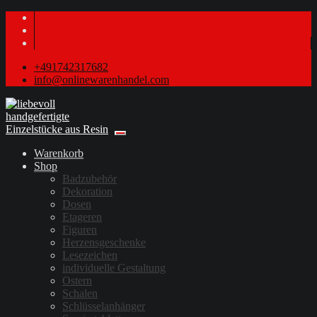
+491742317682
info@onlinewarenhandel.com
Warenkorb
Shop
Badzubehör
Dekoration
Dosen
Etageren
Figuren
Herzensgeschenke
Lesezeichen
individuelle Gestaltung
Ostern
Schalen
Schlüsselanhänger