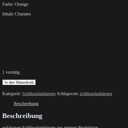
Farbe: Orange
Inhalt: Charmes
1 vorrätig
Schlüsselanhänger
In den Warenkorb
/
Orange
Kategorie:
Schlüsselanhänger
Schlagwort:
schlüsselanhänger
/
Buchstabe
Beschreibung
D
Menge
Beschreibung
exklusiver Schlüsselanhänger aus eigener Produktion