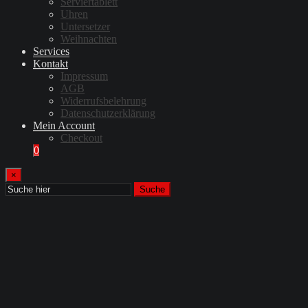
Serviertablett
Uhren
Untersetzer
Weihnachten
Services
Kontakt
Impressum
AGB
Widerrufsbelehrung
Datenschutzerklärung
Mein Account
Checkout
0
×
Suche