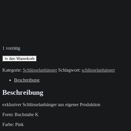
1 vorrätig
Schlüsselanhänger
In den Warenkorb
/
Pink
Kategorie:
Schlüsselanhänger
Schlagwort:
schlüsselanhänger
/
Buchstabe
Beschreibung
K
Menge
Beschreibung
exklusiver Schlüsselanhänger aus eigener Produktion
Form: Buchstabe K
Farbe: Pink