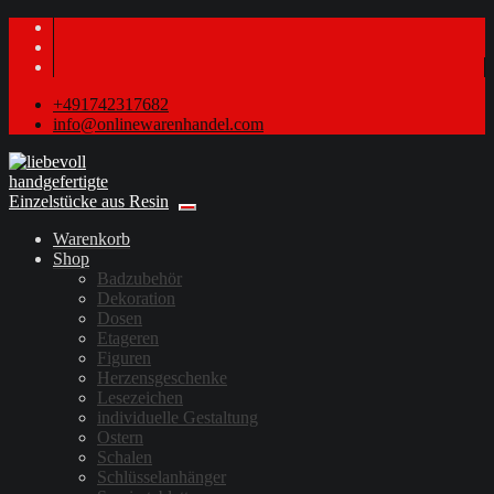
+491742317682
info@onlinewarenhandel.com
Warenkorb
Shop
Badzubehör
Dekoration
Dosen
Etageren
Figuren
Herzensgeschenke
Lesezeichen
individuelle Gestaltung
Ostern
Schalen
Schlüsselanhänger