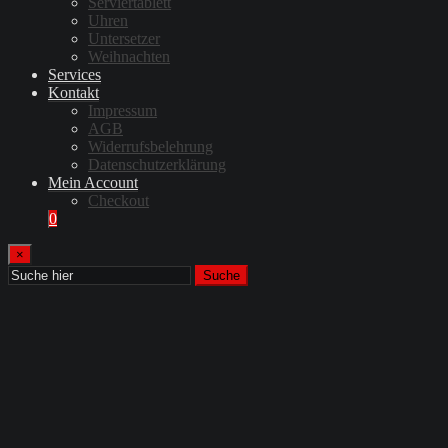
Serviertablett
Uhren
Untersetzer
Weihnachten
Services
Kontakt
Impressum
AGB
Widerrufsbelehrung
Datenschutzerklärung
Mein Account
Checkout
0
×
Suche