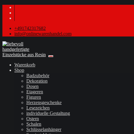
+491742317682
info@onlinewarenhandel.com
Warenkorb
Shop
Badzubehör
Dekoration
Dosen
Etageren
Figuren
Herzensgeschenke
Lesezeichen
individuelle Gestaltung
Ostern
Schalen
Schlüsselanhänger