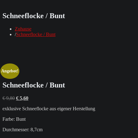
Schneeflocke / Bunt
Zuhause
Schneeflocke / Bunt
Angebot!
Schneeflocke / Bunt
Ursprünglicher
Aktueller
€
9,80
€
5,60
Preis
Preis
exklusive Schneeflocke aus eigener Herstellung
war:
ist:
€ 9,80
€ 5,60.
Farbe: Bunt
Durchmesser: 8,7cm