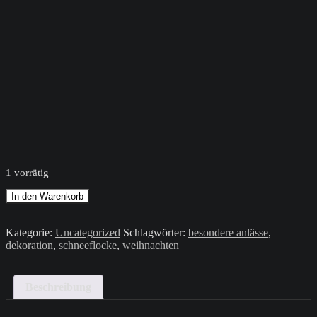
1 vorrätig
Schneeflocke
In den Warenkorb
/
Bunt
Menge
Kategorie:
Uncategorized
Schlagwörter:
besondere anlässe
,
dekoration
,
schneeflocke
,
weihnachten
Beschreibung