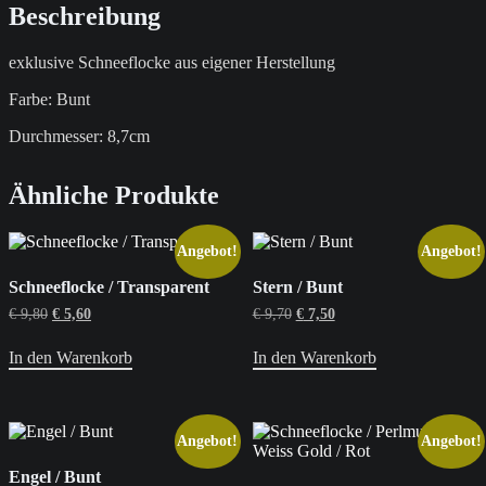
Beschreibung
exklusive Schneeflocke aus eigener Herstellung
Farbe: Bunt
Durchmesser: 8,7cm
Ähnliche Produkte
Angebot!
Angebot!
Schneeflocke / Transparent
Stern / Bunt
Ursprünglicher
Aktueller
Ursprünglicher
Aktueller
€
9,80
€
5,60
€
9,70
€
7,50
Preis
Preis
Preis
Preis
war:
ist:
war:
ist:
In den Warenkorb
In den Warenkorb
€ 9,80
€ 5,60.
€ 9,70
€ 7,50.
Angebot!
Angebot!
Engel / Bunt