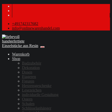
+491742317682
info@onlinewarenhandel.com
Warenkorb
Shop
Badzubehör
Dekoration
Dosen
Etageren
Figuren
Herzensgeschenke
Lesezeichen
individuelle Gestaltung
Ostern
Schalen
Schlüsselanhänger