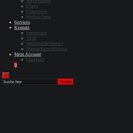
Serviertablett
Uhren
Untersetzer
Weihnachten
Services
Kontakt
Impressum
AGB
Widerrufsbelehrung
Datenschutzerklärung
Mein Account
Checkout
0
×
Suche