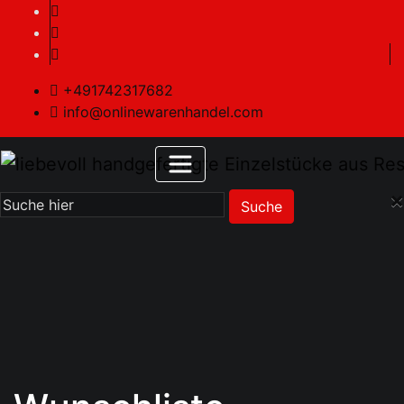
+491742317682
info@onlinewarenhandel.com
×
Suche