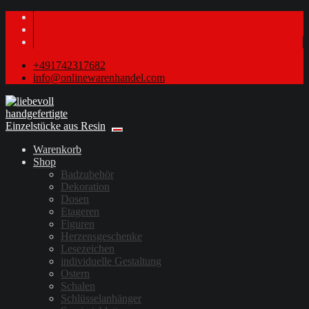
+491742317682
info@onlinewarenhandel.com
Warenkorb
Shop
Badzubehör
Dekoration
Dosen
Etageren
Figuren
Herzensgeschenke
Lesezeichen
individuelle Gestaltung
Ostern
Schalen
Schlüsselanhänger