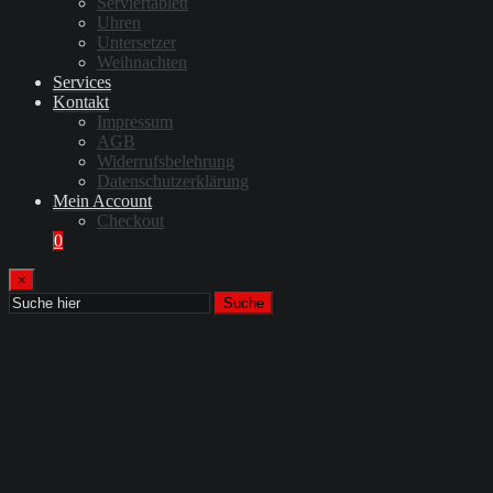
Serviertablett
Uhren
Untersetzer
Weihnachten
Services
Kontakt
Impressum
AGB
Widerrufsbelehrung
Datenschutzerklärung
Mein Account
Checkout
0
×
Suche