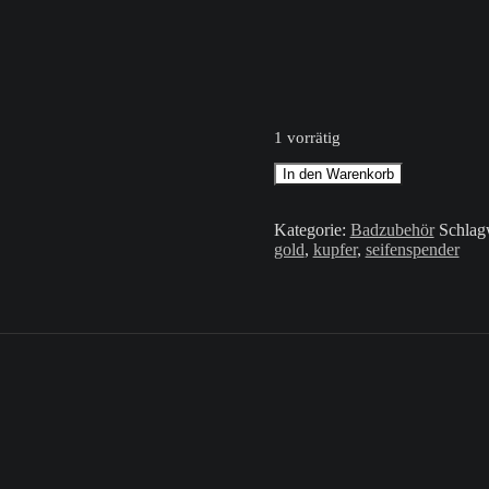
1 vorrätig
Seifenspender
In den Warenkorb
/
Schwarz
/
Kategorie:
Badzubehör
Schlag
Gold
gold
,
kupfer
,
seifenspender
Kupfer
Menge