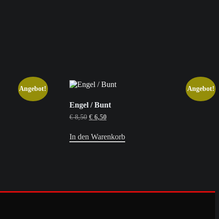
Angebot!
Angebot!
Engel / Bunt
Ursprünglicher
Aktueller
€
8,50
€
6,50
Preis
Preis
war:
ist:
In den Warenkorb
€ 8,50
€ 6,50.