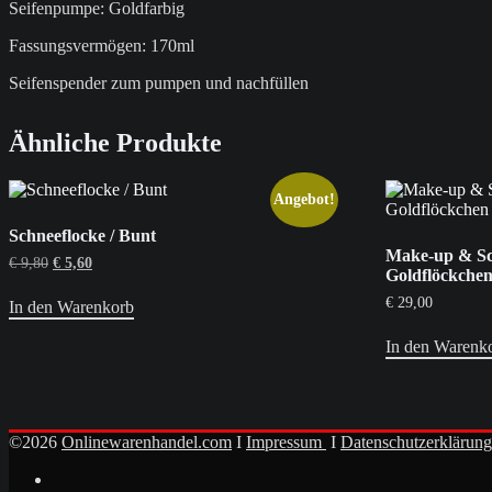
Seifenpumpe: Goldfarbig
Fassungsvermögen: 170ml
Seifenspender zum pumpen und nachfüllen
Ähnliche Produkte
Angebot!
Schneeflocke / Bunt
Make-up & Sc
Ursprünglicher
Aktueller
€
9,80
€
5,60
Goldflöckche
Preis
Preis
war:
ist:
€
29,00
In den Warenkorb
€ 9,80
€ 5,60.
In den Warenk
©2026
Onlinewarenhandel.com
I
Impressum
I
Datenschutzerklärung