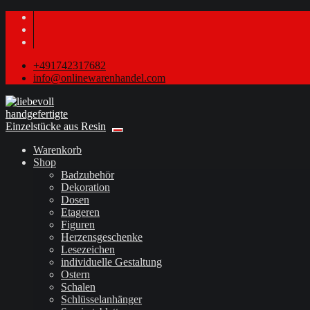
+491742317682
info@onlinewarenhandel.com
Warenkorb
Shop
Badzubehör
Dekoration
Dosen
Etageren
Figuren
Herzensgeschenke
Lesezeichen
individuelle Gestaltung
Ostern
Schalen
Schlüsselanhänger