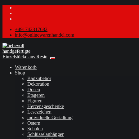
+491742317682
info@onlinewarenhandel.com
Warenkorb
Shop
Badzubehör
Dekoration
Dosen
Etageren
Figuren
Herzensgeschenke
Lesezeichen
individuelle Gestaltung
Ostern
Schalen
Schlüsselanhänger