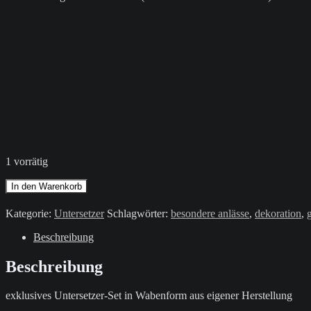
1 vorrätig
Untersetzer-
In den Warenkorb
Set
in
Kategorie:
Untersetzer
Schlagwörter:
besondere anlässe
,
dekoration
,
Wabenform
/
Beschreibung
Gelb
/
Beschreibung
Aufbewahrungsbox
/
exklusives Untersetzer-Set in Wabenform aus eigener Herstellung
Schwarz
Menge