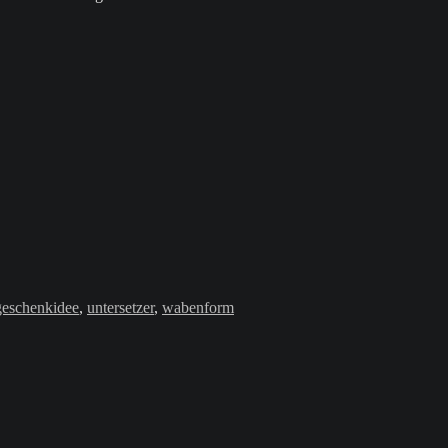
geschenkidee
,
untersetzer
,
wabenform