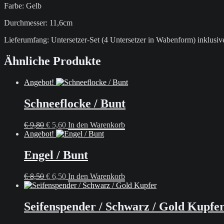
Farbe: Gelb
Durchmesser: 11,6cm
Lieferumfang: Untersetzer-Set (4 Untersetzer in Wabenform) inklus
Ähnliche Produkte
Angebot!
Schneeflocke / Bunt
Ursprünglicher
Aktueller
€
9,80
€
5,60
In den Warenkorb
Preis
Preis
Angebot!
war:
ist:
€ 9,80
€ 5,60.
Engel / Bunt
Ursprünglicher
Aktueller
€
8,50
€
6,50
In den Warenkorb
Preis
Preis
war:
ist:
€ 8,50
€ 6,50.
Seifenspender / Schwarz / Gold Kupfe