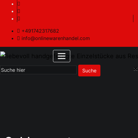
+491742317682
info@onlinewarenhandel.com
×
Suche