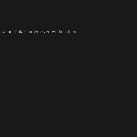
oration
,
flakes
,
untersetzer
,
weihnachten