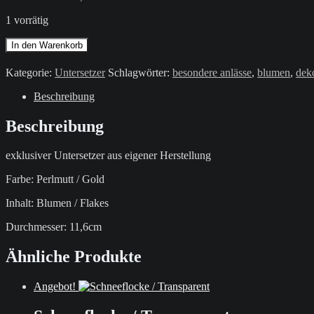
1 vorrätig
Untersetzer
In den Warenkorb
/
Perlmutt
Kategorie:
Untersetzer
Schlagwörter:
besondere anlässe
,
blumen
,
dek
/
Blau
Beschreibung
Menge
Beschreibung
exklusiver Untersetzer aus eigener Herstellung
Farbe: Perlmutt / Gold
Inhalt: Blumen / Flakes
Durchmesser: 11,6cm
Ähnliche Produkte
Angebot!