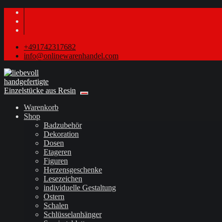
+491742317682
info@onlinewarenhandel.com
Warenkorb
Shop
Badzubehör
Dekoration
Dosen
Etageren
Figuren
Herzensgeschenke
Lesezeichen
individuelle Gestaltung
Ostern
Schalen
Schlüsselanhänger