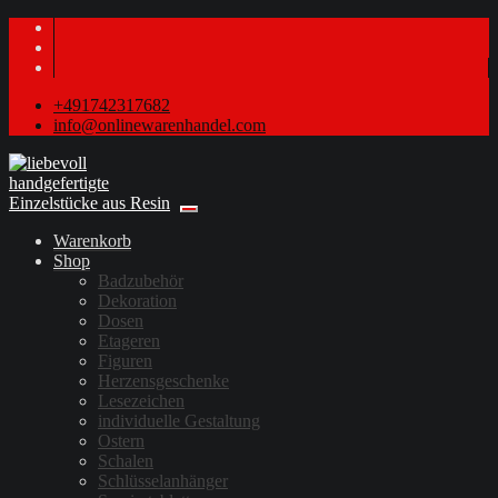
+491742317682
info@onlinewarenhandel.com
Warenkorb
Shop
Badzubehör
Dekoration
Dosen
Etageren
Figuren
Herzensgeschenke
Lesezeichen
individuelle Gestaltung
Ostern
Schalen
Schlüsselanhänger