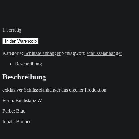
1 vorrätig
Schlüsselanhänger
In den Warenkorb
/
Blau
Kategorie:
Schlüsselanhänger
Schlagwort:
schlüsselanhänger
/
Buchstabe
Beschreibung
W
Menge
Beschreibung
exklusiver Schlüsselanhänger aus eigener Produktion
Form: Buchstabe W
Farbe: Blau
Inhalt: Blumen