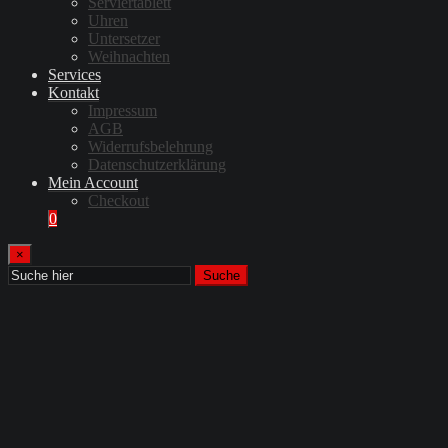
Serviertablett
Uhren
Untersetzer
Weihnachten
Services
Kontakt
Impressum
AGB
Widerrufsbelehrung
Datenschutzerklärung
Mein Account
Checkout
0
×
Suche