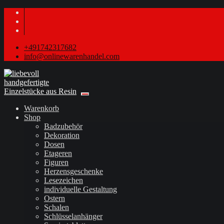
+491742317682
info@onlinewarenhandel.com
Warenkorb
Shop
Badzubehör
Dekoration
Dosen
Etageren
Figuren
Herzensgeschenke
Lesezeichen
individuelle Gestaltung
Ostern
Schalen
Schlüsselanhänger