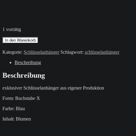
1 vorrätig
Schlüsselanhänger
In den Warenkorb
/
Blau
Kategorie:
Schlüsselanhänger
Schlagwort:
schlüsselanhänger
/
Buchstabe
Beschreibung
X
Menge
Beschreibung
exklusiver Schlüsselanhänger aus eigener Produktion
Form: Buchstabe X
Farbe: Blau
Inhalt: Blumen