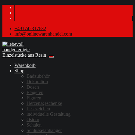
+491742317682
info@onlinewarenhandel.com
Warenkorb
Shop
Badzubehör
Dekoration
Dosen
Etageren
Figuren
Herzensgeschenke
Lesezeichen
individuelle Gestaltung
Ostern
Schalen
Schlüsselanhänger