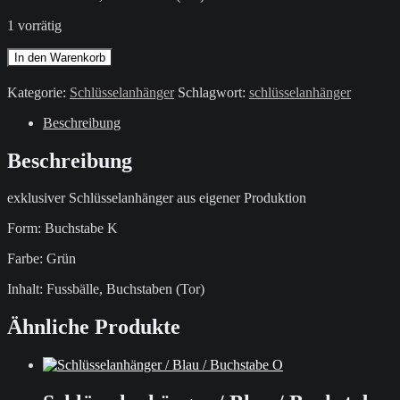
1 vorrätig
Schlüsselanhänger
In den Warenkorb
/
Grün
Kategorie:
Schlüsselanhänger
Schlagwort:
schlüsselanhänger
/
Buchstabe
Beschreibung
K
Menge
Beschreibung
exklusiver Schlüsselanhänger aus eigener Produktion
Form: Buchstabe K
Farbe: Grün
Inhalt: Fussbälle, Buchstaben (Tor)
Ähnliche Produkte