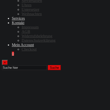
Serviertablett
Uhren
Untersetzer
Weihnachten
Services
Kontakt
Impressum
AGB
Widerrufsbelehrung
Datenschutzerklärung
Mein Account
Checkout
0
×
Suche