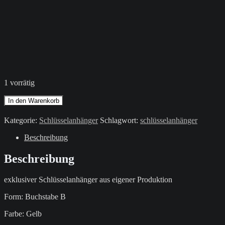
1 vorrätig
Schlüsselanhänger
In den Warenkorb
/
Gelb
Kategorie:
Schlüsselanhänger
Schlagwort:
schlüsselanhänger
/
Buchstabe
Beschreibung
B
Menge
Beschreibung
exklusiver Schlüsselanhänger aus eigener Produktion
Form: Buchstabe B
Farbe: Gelb