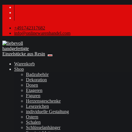
+491742317682
info@onlinewarenhandel.com
Warenkorb
Shop
Badzubehör
Dekoration
Dosen
Etageren
Figuren
Herzensgeschenke
Lesezeichen
individuelle Gestaltung
Ostern
Schalen
Schlüsselanhänger