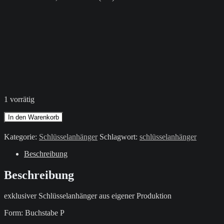
1 vorrätig
Schlüsselanhänger
In den Warenkorb
/
Grün
Kategorie:
Schlüsselanhänger
Schlagwort:
schlüsselanhänger
/
Buchstabe
Beschreibung
P
Menge
Beschreibung
exklusiver Schlüsselanhänger aus eigener Produktion
Form: Buchstabe P