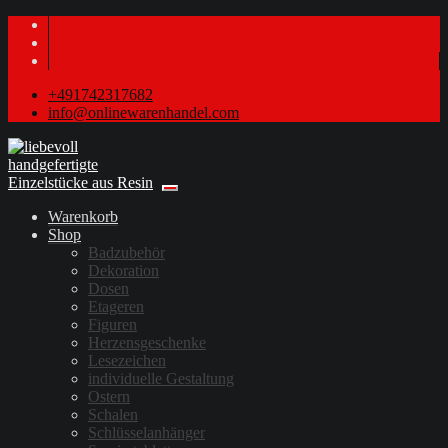
+491742317682
info@onlinewarenhandel.com
Warenkorb
Shop
Badzubehör
Dekoration
Dosen
Etageren
Figuren
Herzensgeschenke
Lesezeichen
individuelle Gestaltung
Ostern
Schalen
Schlüsselanhänger