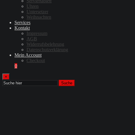
Serviertablett
Uhren
Untersetzer
Weihnachten
Services
Kontakt
Impressum
AGB
Widerrufsbelehrung
Datenschutzerklärung
Mein Account
Checkout
0
×
Suche