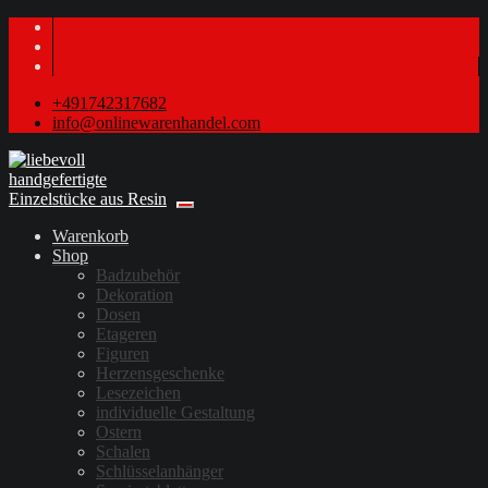
+491742317682
info@onlinewarenhandel.com
Warenkorb
Shop
Badzubehör
Dekoration
Dosen
Etageren
Figuren
Herzensgeschenke
Lesezeichen
individuelle Gestaltung
Ostern
Schalen
Schlüsselanhänger