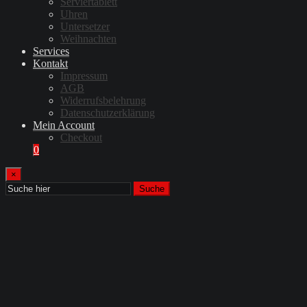
Serviertablett
Uhren
Untersetzer
Weihnachten
Services
Kontakt
Impressum
AGB
Widerrufsbelehrung
Datenschutzerklärung
Mein Account
Checkout
0
×
Suche