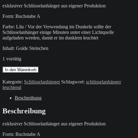
exklusiver Schlüsselanhänger aus eigener Produktion
Form: Buchstabe A
Farbe: Lila / Vor der Verwendung im Dunkeln sollte der
Schlüsselanhänger einige Minuten unter einer Lichtquelle
aufgeladen werden, damit er im dunklem leuchtet
Inhalt: Golde Steinchen
1 vorrätig
Schlüsselanhänger
In den Warenkorb
/
Lila
Kategorie:
Schlüsselanhänger
Schlagwort:
schlüsselanhänger
/
leuchtend
Goldene
Steinchen
Beschreibung
/
leuchtend
Beschreibung
/
Buchstabe
exklusiver Schlüsselanhänger aus eigener Produktion
A
Menge
Form: Buchstabe A