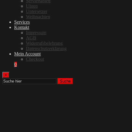
Serviertablett
Uhren
Untersetzer
Weihnachten
Services
Kontakt
Impressum
AGB
Widerrufsbelehrung
Datenschutzerklärung
Mein Account
Checkout
0
×
Suche