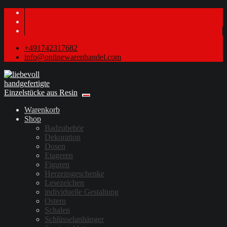
+491742317682
info@onlinewarenhandel.com
Warenkorb
Shop
Badzubehör
Dekoration
Dosen
Etageren
Figuren
Herzensgeschenke
Lesezeichen
individuelle Gestaltung
Ostern
Schalen
Schlüsselanhänger