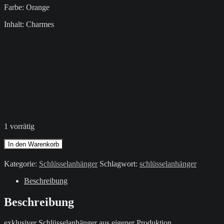
Farbe: Orange
Inhalt: Charmes
1 vorrätig
Schlüsselanhänger
In den Warenkorb
/
Orange
Kategorie:
Schlüsselanhänger
Schlagwort:
schlüsselanhänger
/
Buchstabe
Beschreibung
P
Menge
Beschreibung
exklusiver Schlüsselanhänger aus eigener Produktion