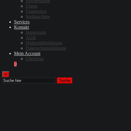
Serviertablett
Uhren
Untersetzer
Weihnachten
Services
Kontakt
Impressum
AGB
Widerrufsbelehrung
Datenschutzerklärung
Mein Account
Checkout
0
×
Suche