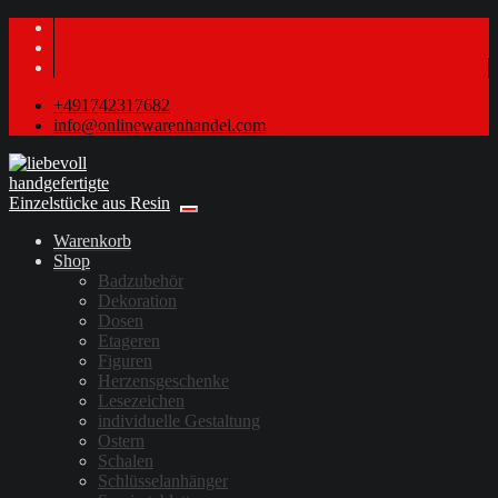
+491742317682
info@onlinewarenhandel.com
Warenkorb
Shop
Badzubehör
Dekoration
Dosen
Etageren
Figuren
Herzensgeschenke
Lesezeichen
individuelle Gestaltung
Ostern
Schalen
Schlüsselanhänger