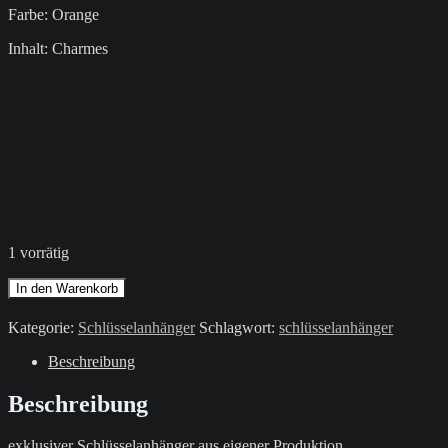
Farbe: Orange
Inhalt: Charmes
1 vorrätig
Schlüsselanhänger
In den Warenkorb
/
Orange
Kategorie:
Schlüsselanhänger
Schlagwort:
schlüsselanhänger
/
Buchstabe
Beschreibung
U
Menge
Beschreibung
exklusiver Schlüsselanhänger aus eigener Produktion